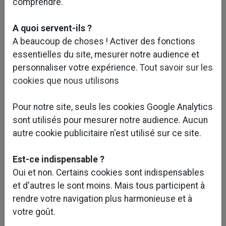
performants et surdimensionnés permettent de
comprendre.
préchauffer l'air neuf via les calories de l'air
extrait.
A quoi servent-ils ?
Des tourelles à très basse consommation
A beaucoup de choses ! Activer des fonctions
électrique sont positionnées en haut de ces
essentielles du site, mesurer notre audience et
cheminées solaires pour parfaire leur
personnaliser votre expérience.
Tout savoir sur les
fonctionnement lorsque la couverture nuageuse
cookies que nous utilisons
est présente.
Pour notre site, seuls les cookies Google Analytics
La majorité de ces locaux sont équipés de grilles
sont utilisés pour mesurer notre audience. Aucun
motorisées haute et basse permettant de
autre cookie publicitaire n'est utilisé sur ce site.
bypasser ce système de ventilation double flux
et d'effectuer un rafraîchissement gratuit
Est-ce indispensable ?
(freecooling) et/ou nocturne.
Oui et non. Certains cookies sont indispensables
et d'autres le sont moins. Mais tous participent à
Quatorze – filiale de Groupe d'Ingénierie a réalisé
rendre votre navigation plus harmonieuse et à
les missions de BET Economie de la
votre goût.
construction, Fluides, Electricité, Fondations pour