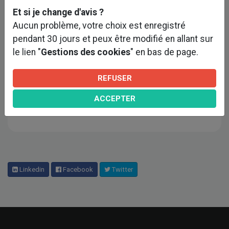
structure bois et OPC de cet équipement.
Et si je change d'avis ?
Aucun problème, votre choix est enregistré
Maîtrise d’Ouvrage : Ville d’Épinay-sur-Seine et
pendant 30 jours et peux être modifié en allant sur
Plaine Commune Développement
le lien "
Gestions des cookies
" en bas de page.
Architecte : Frédéric DENISE archipel zéro et LAO
SCOP
REFUSER
BET TCE-Z'EEBB EODD ingénieurs conseils LASA
ACCEPTER
Apave SPSC
Linkedin
Facebook
Twitter