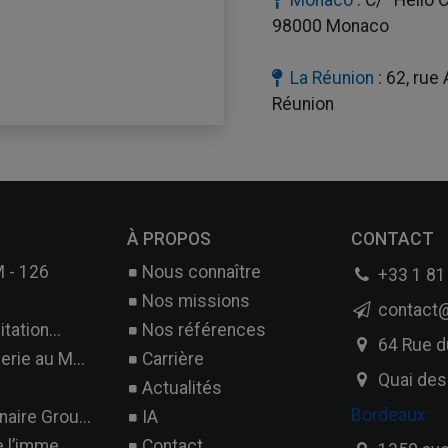
98000 Monaco
La Réunion
: 62, rue
Réunion
À PROPOS
CONTACT
 - 126
Nous connaître
+33 1 81
Nos missions
contact@
tation...
Nos références
64 Rue d
rie au M...
Carrière
Quai des
Actualités
Bordeaux
aire Grou...
IA
 l’imme...
Contact