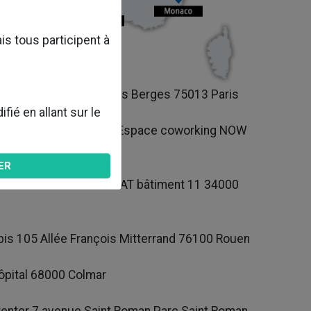
is tous participent à
 : 64 rue du Dessous des Berges 75013 Paris
ié en allant sur le
s Marques Hangar 15 - Espace coworking NOW
ER
venue Albert Einstein PAT bâtiment 11 34000
bis 105 Allée François Mitterrand 76100 Rouen
Hôpital 68000 Colmar
 Center 7 avenue Saint Roman Parc Saint Roman