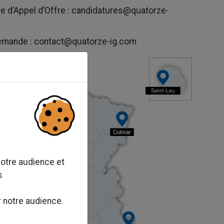
 d’Appel d’Offre : candidatures@quatorze-
emande : contact@quatorze-ig.com
notre audience et
s
r notre audience.