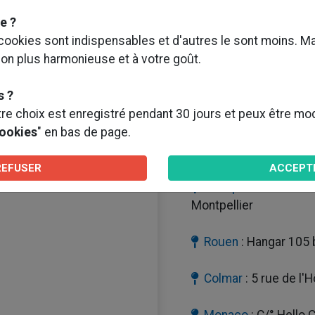
illez consulter
notre
e ?
 cookies sont indispensables et d'autres le sont moins. Ma
ion plus harmonieuse et à votre goût.
Paris
: Siège social
s ?
e choix est enregistré pendant 30 jours et peux être modif
Bordeaux
: Quai de
cookies
" en bas de page.
33000 Bordeaux
REFUSER
ACCEPT
Montpellier
: 1350 a
Montpellier
Rouen
: Hangar 105 
Colmar
: 5 rue de l'
Monaco
: C/° Hello