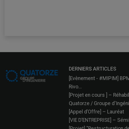
DERNIERS ARTICLES
[Evènement - #MIPIM] BPM
Rivo...
[Projet en cours ] – Réhabili
Quatorze / Groupe d'Ingénie
[Appel d’Offre] – Lauréat
[VIE D’ENTREPRISE] – Sémin
[Projet] "Restructuration de