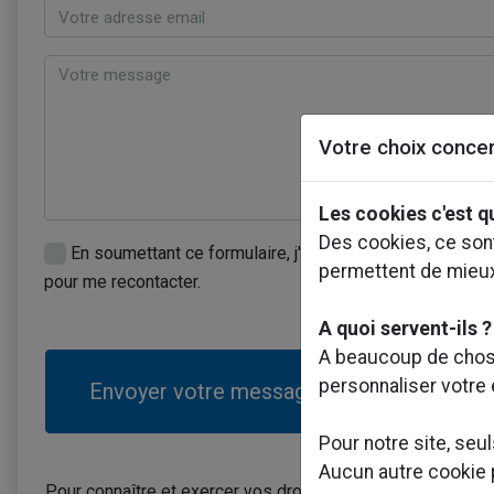
Votre choix concer
Les cookies c'est q
Des cookies, ce sont
En soumettant ce formulaire, j'accepte que les informat
permettent de mieu
pour me recontacter.
A quoi servent-ils ?
A beaucoup de chose
personnaliser votre
Envoyer votre message
Pour notre site, seu
Aucun autre cookie pu
Pour connaître et exercer vos droits, notamment de retrai