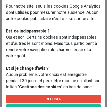
Pour notre site, seuls les cookies Google Analytics
sont utilisés pour mesurer notre audience. Aucun
autre cookie publicitaire n'est utilisé sur ce site.
Est-ce indispensable ?
Oui et non. Certains cookies sont indispensables
et d'autres le sont moins. Mais tous participent à
rendre votre navigation plus harmonieuse et à
votre goût.
Et si je change d'avis ?
Voir plus de photos ?
Aucun problème, votre choix est enregistré
pendant 30 jours et peux être modifié en allant sur
le lien "
Gestions des cookies
" en bas de page.
Caractéristiques et objectifs du projet :
REFUSER
L’opération consiste en la réalisation d’un bâtiment à
usage de messagerie sur les communes d’Evry et de