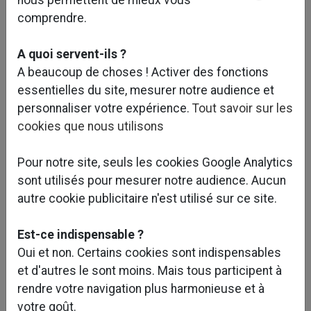
comprendre.
A quoi servent-ils ?
A beaucoup de choses ! Activer des fonctions
essentielles du site, mesurer notre audience et
personnaliser votre expérience.
Tout savoir sur les
cookies que nous utilisons
Pour notre site, seuls les cookies Google Analytics
sont utilisés pour mesurer notre audience. Aucun
autre cookie publicitaire n'est utilisé sur ce site.
Voir plus de photos ?
Est-ce indispensable ?
Caractéristiques et objectifs du projet :
Oui et non. Certains cookies sont indispensables
et d'autres le sont moins. Mais tous participent à
La Direction de l’Immobilier d’Aéroport de Paris
rendre votre navigation plus harmonieuse et à
développe un parc d’activité d’environ 22 000m²
votre goût.