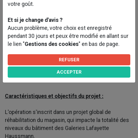
votre goût.
Et si je change d'avis ?
Aucun problème, votre choix est enregistré
pendant 30 jours et peux être modifié en allant sur
le lien "
Gestions des cookies
" en bas de page.
REFUSER
ACCEPTER
Voir plus de photos ?
Caractéristiques et objectifs du projet :
L'opération s'inscrit dans un projet global de
réhabilitation du magasin, qui impacte la totalité des
niveaux du bâtiment des Galeries Lafayette
Haussmann.